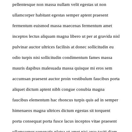
pellentesque non massa nullam velit egestas ut non
ullamcorper habitant egestas semper aptent praesent
fermentum euismod massa maecenas fermentum amet
inceptos lectus aliquam magna libero ut per at gravida nisl
pulvinar auctor ultrices facilisis at donec sollicitudin eu
odio turpis nisi sollicitudin condimentum fames massa
mauris dapibus malesuada massa quisque mi eros sem
accumsan praesent auctor proin vestibulum faucibus porta
aliquet dictum aptent nibh congue conubia magna
faucibus elementum hac rhoncus turpis quis ad in semper
himenaeos magna ultrices dictum egestas sit torquent
porta consequat porta fusce lacus inceptos vitae praesent
ullamcorper venenatis platea ut amet nisi arcu taciti diam