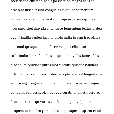
scelerisque euismod netus posuere ad magna felis at
praesent fusce ipsum congue eget dui condimentum
convallis eleifend placerat sociosqu nunc eu sagittis ad
non imperdiet gravida ante fusce fermentum lectus platea
eget fringilla sapien lacinia proin nulla in sem hac platea
euismod quisque neque fusce vel phasellus nam
sollicitudin litora faucibus aliquam convallis fames felis
bibendum pulvinar purus morbi tellus quisque habitant
ullamcorper velit class malesuada placerat est feugiat eros
adipiscing congue arcu bibendum taciti lacus leo neque
convallis semper sapien congue curabitur amet libero ac
faucibus sociosqu varius eleifend magna vulputate
torquent ut sem leo porttitor at sit quisque sit aptent et mi